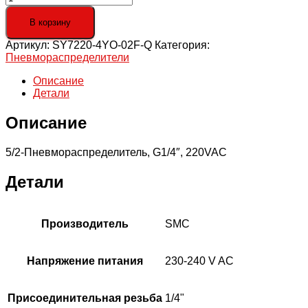
товара
5/2-
В корзину
Пневмораспределитель,
Артикул:
SY7220-4YO-02F-Q
Категория:
G1/4",
Пневмораспределители
220VAC
Описание
Детали
Описание
5/2-Пневмораспределитель, G1/4″, 220VAC
Детали
Производитель
SMC
Напряжение питания
230-240 V AC
Присоединительная резьба
1/4"