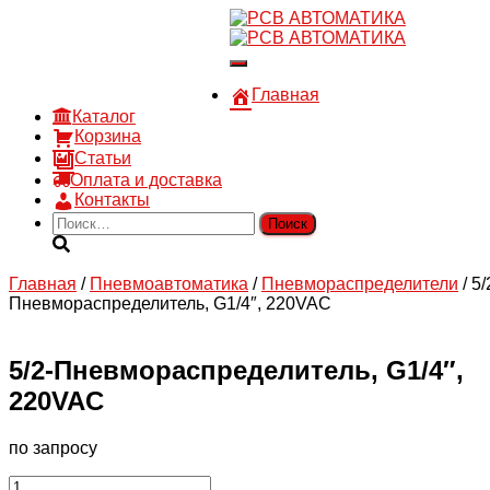
8 910 030 30 15
8 (4722) 36-00-15
Переключить
sales@rsvautomatic.ru
навигацию
Войти
Главная
Каталог
Корзина
Статьи
Оплата и доставка
Контакты
Найти:
Главная
/
Пневмоавтоматика
/
Пневмораспределители
/ 5/
Пневмораспределитель, G1/4″, 220VAC
5/2-Пневмораспределитель, G1/4″,
220VAC
по запросу
Количество