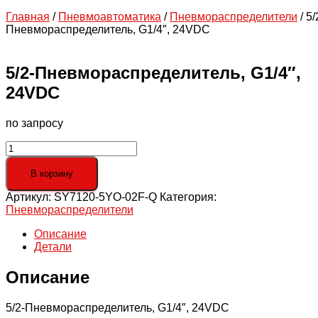
Главная
/
Пневмоавтоматика
/
Пневмораспределители
/ 5/
Пневмораспределитель, G1/4″, 24VDC
5/2-Пневмораспределитель, G1/4″,
24VDC
по запросу
Количество
товара
5/2-
В корзину
Пневмораспределитель,
Артикул:
SY7120-5YO-02F-Q
Категория:
G1/4",
Пневмораспределители
24VDC
Описание
Детали
Описание
5/2-Пневмораспределитель, G1/4″, 24VDC