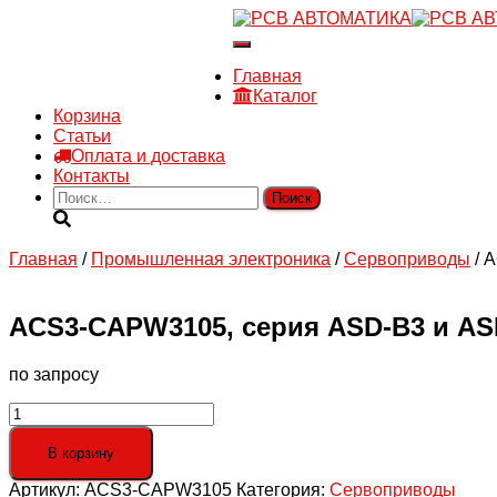
8 910 030 30 15
Переключить
8 (4722) 36-00-15
навигацию
sales@rsvautomatic.ru
Главная
Войти
Каталог
Корзина
Статьи
Оплата и доставка
Контакты
Найти:
Главная
/
Промышленная электроника
/
Сервоприводы
/ 
ACS3-CAPW3105, серия ASD-B3 и ASD-
по запросу
Количество
товара
ACS3-
В корзину
CAPW3105,
Артикул:
ACS3-CAPW3105
Категория:
Сервоприводы
серия