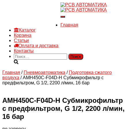
8 910 030 30 15
8 (4722) 36-00-15
Переключить
sales@rsvautomatic.ru
навигацию
Войти
Главная
Каталог
Корзина
Статьи
Оплата и доставка
Контакты
Найти:
Главная
/
Пневмоавтоматика
/
Подготовка сжатого
воздуха
/ AMH450C-F04D-H Субмикрофильтр с
предфильтром, G 1/2, 2200 л/мин, 16 бар
AMH450C-F04D-H Субмикрофильтр
с предфильтром, G 1/2, 2200 л/мин,
16 бар
по запросу