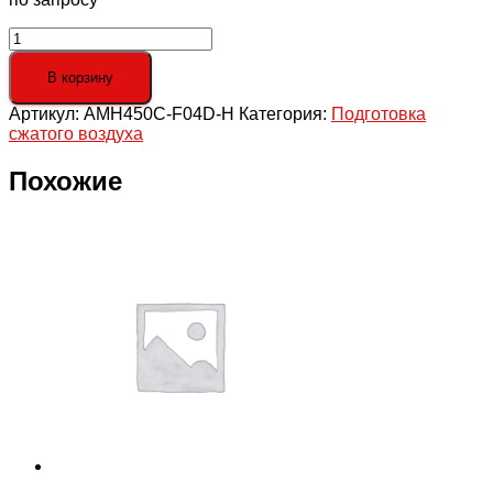
Количество
товара
AMH450C-
В корзину
F04D-
Артикул:
AMH450C-F04D-H
Категория:
Подготовка
H
сжатого воздуха
Субмикрофильтр
с
предфильтром,
Похожие
G
1/2,
2200
л/
мин,
16
бар