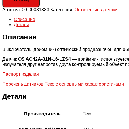
В корзину
выключатель
Артикул:
00-00031833
Категория:
Оптические датчики
OS
AC42A-
Описание
31N-
Детали
16-
LZS4
Описание
Выключатель (приёмник) оптический предназначен для о
Датчик
OS AC42A-31N-16-LZS4
— приёмник, используется
излучателя друг напротив друга контролируемый объект п
Паспорт изделия
Перечень датчиков Теко с основными характеристиками
Детали
Производитель
Теко