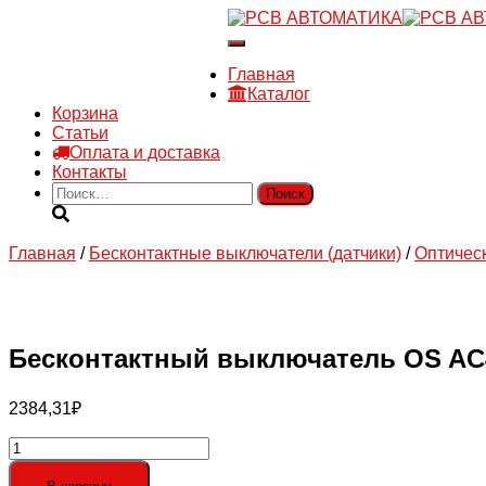
8 910 030 30 15
Переключить
8 (4722) 36-00-15
навигацию
sales@rsvautomatic.ru
Главная
Войти
Каталог
Корзина
Статьи
Оплата и доставка
Контакты
Найти:
Главная
/
Бесконтактные выключатели (датчики)
/
Оптичес
Бесконтактный выключатель OS AC
2384,31
₽
Количество
товара
Бесконтактный