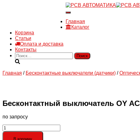
8 910 030 30 15
Переключить
8 (4722) 36-00-15
навигацию
sales@rsvautomatic.ru
Главная
Войти
Каталог
Корзина
Статьи
Оплата и доставка
Контакты
Найти:
Главная
/
Бесконтактные выключатели (датчики)
/
Оптичес
Бесконтактный выключатель OY AC4
по запросу
Количество
товара
Бесконтактный
В корзину