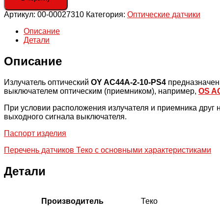
выключатель
Артикул:
00-00027310
Категория:
Оптические датчики
OY
AC44A-
Описание
2-
Детали
10-
PS4
Описание
Излучатель оптический
OY AC44A-2-10-PS4
предназначен 
выключателем оптическим (приемником), например,
OS A
При условии расположения излучателя и приемника друг 
выходного сигнала выключателя.
Паспорт изделия
Перечень датчиков Теко с основными характеристиками
Детали
Производитель
Теко