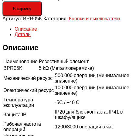
товара
BPR05K
В корзину
Потенциометр
Артикул:
BPR05K
Категория:
Кнопки и выключатели
1.5
Вт,
Описание
IP65,
Детали
5кОм
Описание
Наименование
Резестивный элемент
BPR05K
5 kΩ (Металлокерамика)
500 000 операции (минимальное
Механический ресурс
значение)
100 000 операции (минимальное
Электрический ресурс
значение)
Температура
-5C / +40 C
эксплуатации
IP20 для блок-контакта, IP41 в
Защита IP
шкафу/ящике
Рабочая частота
1200/3000 операции в час
операций