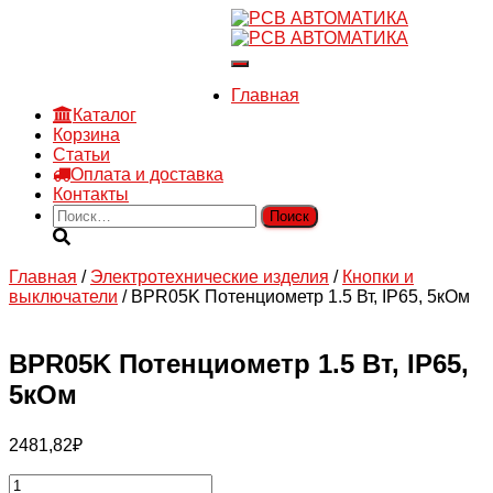
8 910 030 30 15
8 (4722) 36-00-15
Переключить
sales@rsvautomatic.ru
навигацию
Войти
Главная
Каталог
Корзина
Статьи
Оплата и доставка
Контакты
Найти:
Главная
/
Электротехнические изделия
/
Кнопки и
выключатели
/ BPR05K Потенциометр 1.5 Вт, IP65, 5кОм
BPR05K Потенциометр 1.5 Вт, IP65,
5кОм
2481,82
₽
Количество