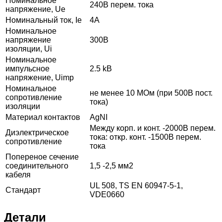
Номинальное
240В перем. тока
напряжение, Ue
Номинальный ток, Ie
4A
Номинальное
напряжение
300В
изоляции, Ui
Номинальное
импульсное
2.5 kB
напряжение, Uimp
Номинальное
не менее 10 МОм (при 500В пост.
сопротивление
тока)
изоляции
Материал контактов
AgNI
Между корп. и конт. -2000В перем.
Диэлектрическое
тока: откр. конт. -1500В перем.
сопротивление
тока
Попереное сечение
соединительного
1,5 -2,5 мм2
кабеля
UL 508, TS EN 60947-5-1,
Стандарт
VDE0660
Детали