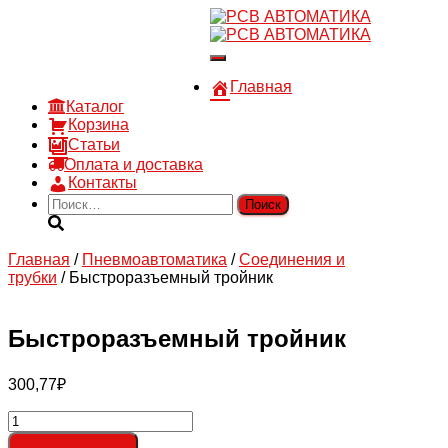
8 910 030 30 15
8 (4722) 36-00-15
Переключить
sales@rsvautomatic.ru
навигацию
Войти
Главная
Каталог
Корзина
Статьи
Оплата и доставка
Контакты
Найти:
Главная
/
Пневмоавтоматика
/
Соединения и
трубки
/ Быстроразъемный тройник
Быстроразъемный тройник
300,77
₽
Количество
товара