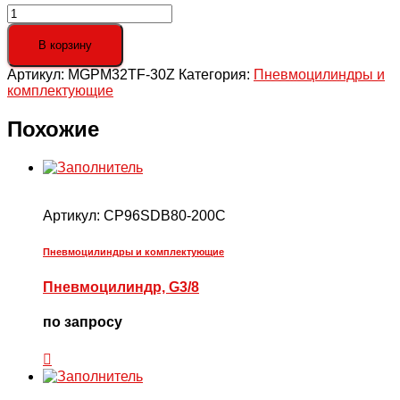
Количество
товара
Цилиндр
В корзину
короткого
Артикул:
MGPM32TF-30Z
Категория:
Пневмоцилиндры и
хода
комплектующие
с
направляющими,
G1/8"
Похожие
Артикул:
CP96SDB80-200C
Пневмоцилиндры и комплектующие
Пневмоцилиндр, G3/8
по запросу