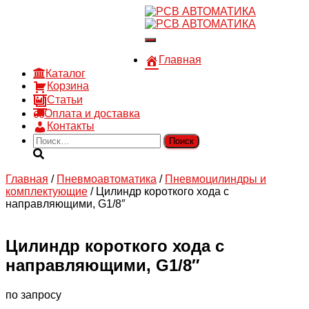
8 910 030 30 15
8 (4722) 36-00-15
Переключить
sales@rsvautomatic.ru
навигацию
Войти
Главная
Каталог
Корзина
Статьи
Оплата и доставка
Контакты
Найти:
Главная
/
Пневмоавтоматика
/
Пневмоцилиндры и
комплектующие
/ Цилиндр короткого хода с
направляющими, G1/8″
Цилиндр короткого хода с
направляющими, G1/8″
по запросу