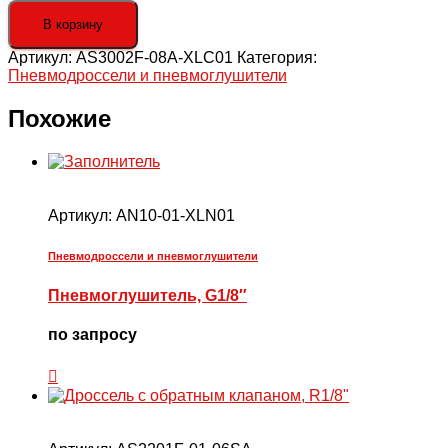
товара
Дроссель
В корзину
с
Артикул:
AS3002F-08A-XLC01
Категория:
обратным
Пневмодроссели и пневмоглушители
клапаном,
б/
р
Похожие
8
Артикул:
AN10-01-XLN01
Пневмодроссели и пневмоглушители
Пневмоглушитель, G1/8″
по запросу