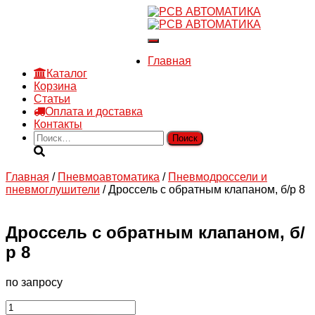
8 910 030 30 15
8 (4722) 36-00-15
Переключить
sales@rsvautomatic.ru
навигацию
Войти
Главная
Каталог
Корзина
Статьи
Оплата и доставка
Контакты
Найти:
Главная
/
Пневмоавтоматика
/
Пневмодроссели и
пневмоглушители
/ Дроссель с обратным клапаном, б/р 8
Дроссель с обратным клапаном, б/
р 8
по запросу
Количество