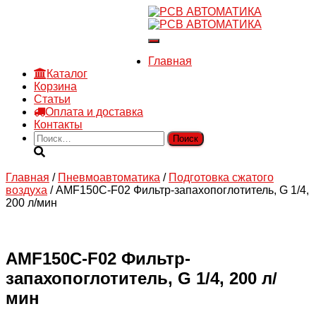
8 910 030 30 15
8 (4722) 36-00-15
Переключить
sales@rsvautomatic.ru
навигацию
Войти
Главная
Каталог
Корзина
Статьи
Оплата и доставка
Контакты
Найти:
Главная
/
Пневмоавтоматика
/
Подготовка сжатого
воздуха
/ AMF150C-F02 Фильтр-запахопоглотитель, G 1/4,
200 л/мин
AMF150C-F02 Фильтр-
запахопоглотитель, G 1/4, 200 л/
мин