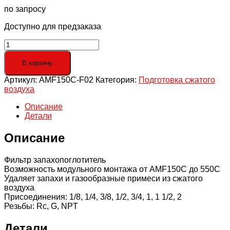
по запросу
Доступно для предзаказа
Количество
товара
AMF150C-
В корзину
F02
Артикул:
AMF150C-F02
Категория:
Подготовка сжатого
Фильтр-
воздуха
запахопоглотитель,
G
Описание
1/4,
Детали
200
л/
Описание
мин
Фильтр запахопоглотитель
Возможность модульного монтажа от AMF150C до 550C
Удаляет запахи и газообразные примеси из сжатого
воздуха
Присоединения: 1/8, 1/4, 3/8, 1/2, 3/4, 1, 1 1/2, 2
Резьбы: Rc, G, NPT
Детали