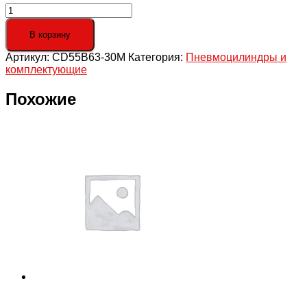
Количество
товара
Компактный
В корзину
пневмоцилиндр
Артикул:
CD55B63-30M
Категория:
Пневмоцилиндры и
по
комплектующие
ISO
21287,
G1/8"
Похожие