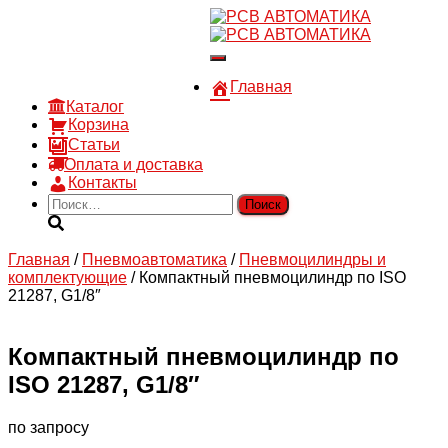
8 910 030 30 15
8 (4722) 36-00-15
Переключить
sales@rsvautomatic.ru
навигацию
Войти
Главная
Каталог
Корзина
Статьи
Оплата и доставка
Контакты
Найти:
Главная
/
Пневмоавтоматика
/
Пневмоцилиндры и
комплектующие
/ Компактный пневмоцилиндр по ISO
21287, G1/8″
Компактный пневмоцилиндр по
ISO 21287, G1/8″
по запросу