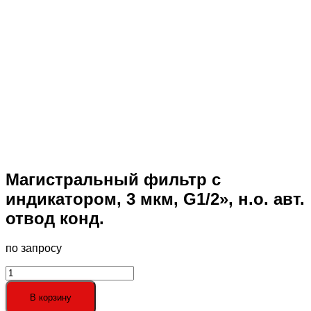
Магистральный фильтр с
индикатором, 3 мкм, G1/2», н.о. авт.
отвод конд.
по запросу
Количество
товара
Магистральный
В корзину
фильтр