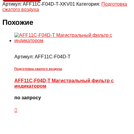
Артикул:
AFF11C-F04D-T-XKV01
Категория:
Подготовка
с
сжатого воздуха
индикатором,
3
мкм,
Похожие
G1/2'',
н.о.
авт.
отвод
конд.
Артикул:
AFF11C-F04D-T
Подготовка сжатого воздуха
AFF11C-F04D-T Магистральный фильтр с
индикатором
по запросу