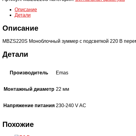
с
Описание
подсветкой
Детали
220
В
Описание
переменного
тока
MBZS220S Моноблочный зуммер с подсветкой 220 В пере
Детали
Производитель
Emas
Монтажный диаметр
22 мм
Напряжение питания
230-240 V AC
Похожие