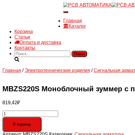
8 910 030 30 15
Переключить
8 (4722) 36-00-15
навигацию
sales@rsvautomatic.ru
Главная
Войти
Каталог
Корзина
Статьи
Оплата и доставка
Контакты
Найти:
Главная
/
Электротехнические изделия
/
Сигнальная арма
MBZS220S Моноблочный зуммер с по
819,42
₽
Количество
товара
MBZS220S
В корзину
Моноблочный
Артикул:
MBZS220S
Категория:
Сигнальная арматура
зуммер