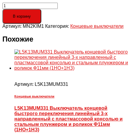
Количество
товара
MN2KIM1
В корзину
Мини-
Артикул:
MN2KIM1
Категория:
Концевые выключатели
выключатель
с
коротким
Похожие
рычажком
Артикул:
L5K13MUM331
Концевые выключатели
L5K13MUM331 Выключатель концевой
быстрого переключения линейный 3-х
направленный с пластмассовой консолью и
стальным плунжером и роликок Ф11мм
(1НО+1НЗ)