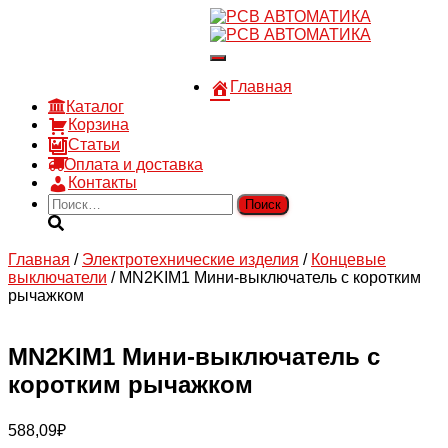
8 910 030 30 15
8 (4722) 36-00-15
Переключить
sales@rsvautomatic.ru
навигацию
Войти
Главная
Каталог
Корзина
Статьи
Оплата и доставка
Контакты
Найти:
Главная
/
Электротехнические изделия
/
Концевые
выключатели
/ MN2KIM1 Мини-выключатель с коротким
рычажком
MN2KIM1 Мини-выключатель с
коротким рычажком
588,09
₽