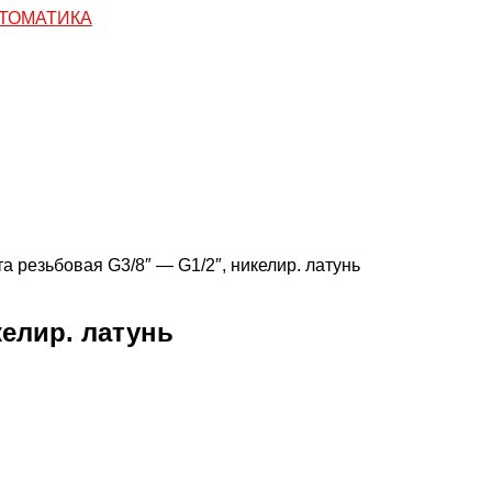
а резьбовая G3/8″ — G1/2″, никелир. латунь
келир. латунь