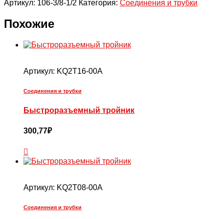
Артикул:
106-3/8-1/2
Категория:
Соединения и трубки
G3/8"
-
G1/2",
Похожие
никелир.
латунь
Артикул:
KQ2T16-00A
Соединения и трубки
Быстроразъемный тройник
300,77
₽
Артикул:
KQ2T08-00A
Соединения и трубки