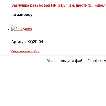
Заглушка резьбовая НР G1/8″, вн. шестигр., никел
по запросу
Артикул:
KQ2P-04
Соединения и трубки
Заглушка
Мы используем файлы "cookie", 
102,52
₽
Главная
Каталог
Корзина