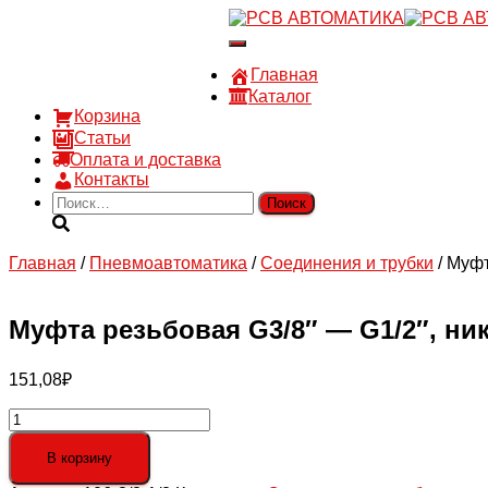
8 910 030 30 15
Переключить
8 (4722) 36-00-15
навигацию
sales@rsvautomatic.ru
Главная
Войти
Каталог
Корзина
Статьи
Оплата и доставка
Контакты
Найти:
Главная
/
Пневмоавтоматика
/
Соединения и трубки
/ Муфт
Муфта резьбовая G3/8″ — G1/2″, ни
151,08
₽
Количество
товара
Муфта
В корзину
резьбовая