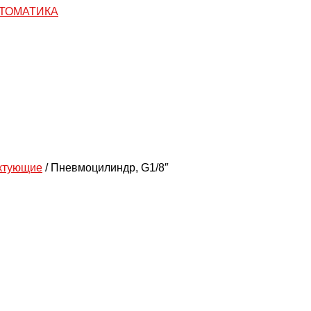
ктующие
/ Пневмоцилиндр, G1/8″