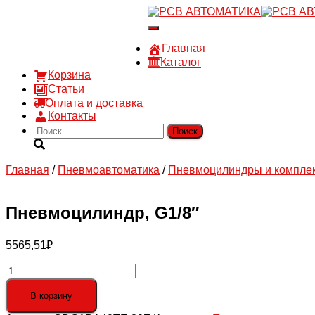
8 910 030 30 15
Переключить
8 (4722) 36-00-15
навигацию
sales@rsvautomatic.ru
Главная
Войти
Каталог
Корзина
Статьи
Оплата и доставка
Контакты
Найти:
Главная
/
Пневмоавтоматика
/
Пневмоцилиндры и компле
Пневмоцилиндр, G1/8″
5565,51
₽
Количество
товара
Пневмоцилиндр,
В корзину
G1/8"