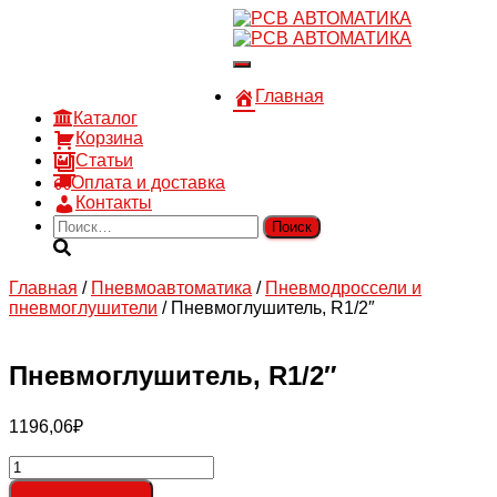
8 910 030 30 15
8 (4722) 36-00-15
Переключить
sales@rsvautomatic.ru
навигацию
Войти
Главная
Каталог
Корзина
Статьи
Оплата и доставка
Контакты
Найти:
Главная
/
Пневмоавтоматика
/
Пневмодроссели и
пневмоглушители
/ Пневмоглушитель, R1/2″
Пневмоглушитель, R1/2″
1196,06
₽
Количество
товара