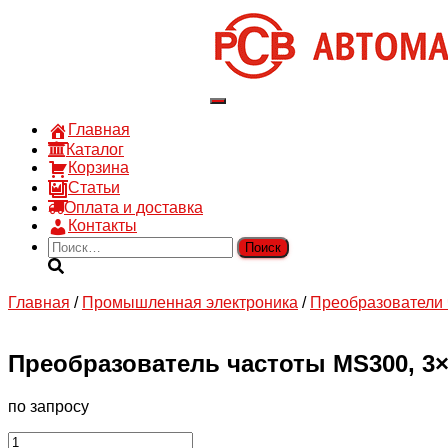
8 910 030 30 15
8 (4722) 36-00-15
sales@rsvautomatic.ru
Войти
Переключить
навигацию
Главная
Каталог
Корзина
Статьи
Оплата и доставка
Контакты
Найти:
Главная
/
Промышленная электроника
/
Преобразователи 
Преобразователь частоты MS300, 3×400
по запросу
Количество