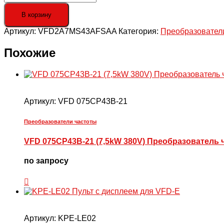
товара
Преобразователь
В корзину
частоты
Артикул:
VFD2A7MS43AFSAA
Категория:
Преобразовател
MS300,
3x400В,
0.75/1.1
Похожие
кВт,
2.7/3.0А,
ЭМС
С2,
IP20
Артикул:
VFD 075CP43B-21
Преобразователи частоты
VFD 075CP43B-21 (7,5kW 380V) Преобразователь 
по запросу
Артикул:
KPE-LE02