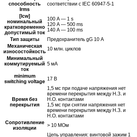
способность
соответствии с IEC 60947-5-1
Irms
[Icw]
100 A — 1 s
номинальный
120 A — 500 ms
кратковременно
140 A — 100 ms
допустимый ток
Тип защиты
Предохранитель gG 10 А
Механическая
10 млн. циклов
износостойкость
Минимальный
коммутируемый
5 мА
ток
minimum
17 В
switching voltage
1,5 мс при подаче напряжения нет
времени перекрытия между Н.З. и
Время без
Н.О. контактами
перекрытия
1,5 мс при снятии напряжения нет
времени перекрытия между Н.З. и
Н.О. контактами
Сопротивление
> 10 МОм
изоляции
Цепь управления: винтовой зажим 1