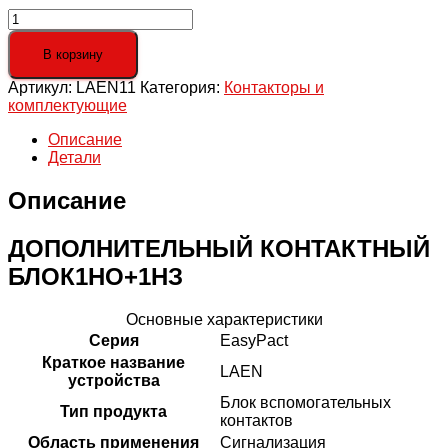
Количество
товара
Приставка
В корзину
контактная
Артикул:
LAEN11
Категория:
Контакторы и
8А
комплектующие
(1но+1нз)
для
Описание
серии
Детали
LC1E
Описание
ДОПОЛНИТЕЛЬНЫЙ КОНТАКТНЫЙ
БЛОК1НО+1НЗ
Основные характеристики
Серия
EasyPact
Краткое название
LAEN
устройства
Блок вспомогательных
Тип продукта
контактов
Область применения
Сигнализация