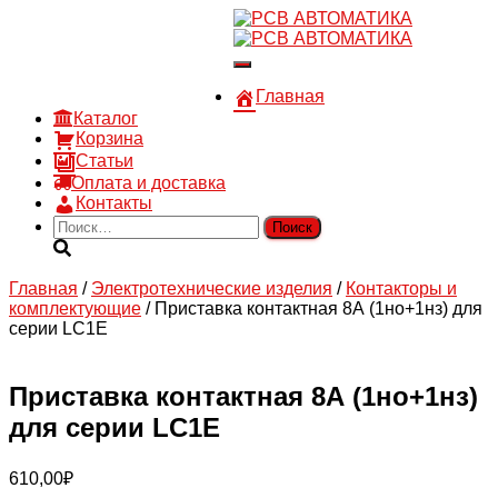
8 910 030 30 15
8 (4722) 36-00-15
Переключить
sales@rsvautomatic.ru
навигацию
Войти
Главная
Каталог
Корзина
Статьи
Оплата и доставка
Контакты
Найти:
Главная
/
Электротехнические изделия
/
Контакторы и
комплектующие
/ Приставка контактная 8А (1но+1нз) для
серии LC1E
Приставка контактная 8А (1но+1нз)
для серии LC1E
610,00
₽