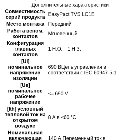
Дополнительные характеристики
Совместимость
EasyPact TVS LC1E
серий продукта
Место монтажа
Передний
Работа вспом.
Мгновенный
контактов
Конфигурация
главных
1 Н.О. + 1 Н.З.
контактов
[Ui]
номинальное
690 ВЦепь управления в
напряжение
соответствии с IEC 60947-5-1
изоляции
[Ue]
номинальное
<= 690 V
рабочее
напряжение
[Ith] условный
тепловой ток на
8 А в <60 °C
открытом
воздухе
Номинальная
включающая
140 А Переменный ток в