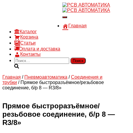
8 910 030 30 15
8 (4722) 36-00-15
Переключить
sales@rsvautomatic.ru
навигацию
Войти
Главная
Каталог
Корзина
Статьи
Оплата и доставка
Контакты
Найти:
Главная
/
Пневмоавтоматика
/
Соединения и
трубки
/ Прямое быстроразъёмное/резьбовое
соединение, б/р 8 — R3/8»
Прямое быстроразъёмное/
резьбовое соединение, б/р 8 —
R3/8»