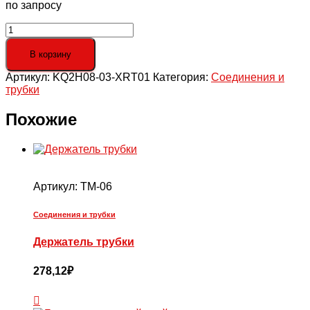
по запросу
Количество
товара
Прямое
В корзину
быстроразъёмное/
Артикул:
KQ2H08-03-XRT01
Категория:
Соединения и
резьбовое
трубки
соединение,
б/
р
Похожие
8
-
R3/8''
Артикул:
TM-06
Соединения и трубки
Держатель трубки
278,12
₽