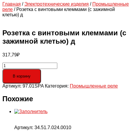
Главная
/
Электротехнические изделия
/
Промышленные
реле
/ Розетка с винтовыми клеммами (с зажимной
клетью) д
Розетка с винтовыми клеммами (с
зажимной клетью) д
317,79
₽
Количество
товара
Розетка
В корзину
с
Артикул:
97.01SPA
Категория:
Промышленные реле
винтовыми
клеммами
(с
Похожие
зажимной
клетью)
д
Артикул:
34.51.7.024.0010