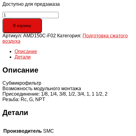
Доступно для предзаказа
Количество
товара
AMD150C-
В корзину
F02
Артикул:
AMD150C-F02
Категория:
Подготовка сжатого
Субмикрофильтр,
воздуха
G
1/4,
Описание
200
Детали
л/
мин
Описание
Субмикрофильтр
Возможность модульного монтажа
Присоединение: 1/8, 1/4, 3/8, 1/2, 3/4, 1, 1 1/2, 2
Резьба: Rc, G, NPT
Детали
Производитель
SMC