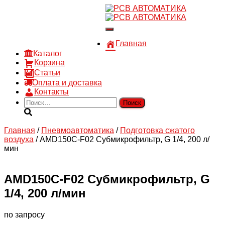
8 910 030 30 15
8 (4722) 36-00-15
Переключить
sales@rsvautomatic.ru
навигацию
Войти
Главная
Каталог
Корзина
Статьи
Оплата и доставка
Контакты
Найти:
Главная
/
Пневмоавтоматика
/
Подготовка сжатого
воздуха
/ AMD150C-F02 Субмикрофильтр, G 1/4, 200 л/
мин
AMD150C-F02 Субмикрофильтр, G
1/4, 200 л/мин
по запросу