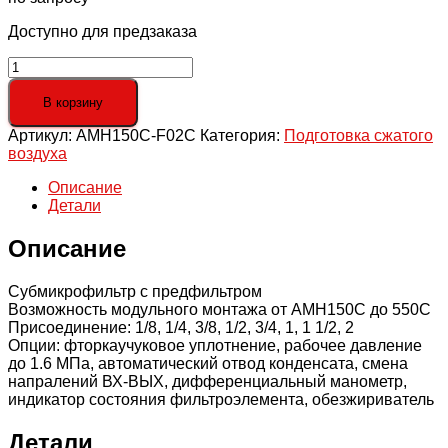
Доступно для предзаказа
Количество
товара
AMH150C-
В корзину
F02C
Артикул:
AMH150C-F02C
Категория:
Подготовка сжатого
Субмикрофильтр
воздуха
с
предфильтром,
Описание
G
Детали
1/4,
200
Описание
л/
мин
Субмикрофильтр с предфильтром
Возможность модульного монтажа от AMH150C до 550C
Присоединение: 1/8, 1/4, 3/8, 1/2, 3/4, 1, 1 1/2, 2
Опции: фторкаучуковое уплотнение, рабочее давление
до 1.6 МПа, автоматический отвод конденсата, смена
напралений ВХ-ВЫХ, дифференциальный манометр,
индикатор состояния фильтроэлемента, обезжириватель
Детали