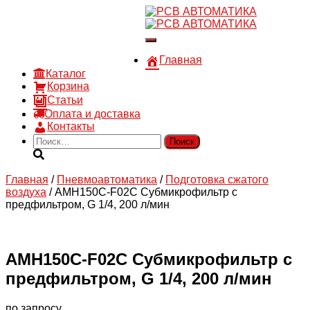
8 910 030 30 15
8 (4722) 36-00-15
Переключить
sales@rsvautomatic.ru
навигацию
Войти
Главная
Каталог
Корзина
Статьи
Оплата и доставка
Контакты
Найти:
Главная
/
Пневмоавтоматика
/
Подготовка сжатого
воздуха
/ AMH150C-F02C Субмикрофильтр с
предфильтром, G 1/4, 200 л/мин
AMH150C-F02C Субмикрофильтр с
предфильтром, G 1/4, 200 л/мин
по запросу