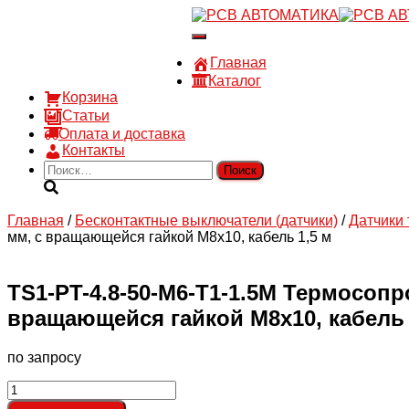
8 910 030 30 15
Переключить
8 (4722) 36-00-15
навигацию
sales@rsvautomatic.ru
Главная
Войти
Каталог
Корзина
Статьи
Оплата и доставка
Контакты
Найти:
Главная
/
Бесконтактные выключатели (датчики)
/
Датчики
мм, с вращающейся гайкой М8х10, кабель 1,5 м
TS1-PT-4.8-50-M6-T1-1.5M Термосопр
вращающейся гайкой М8х10, кабель 
по запросу
Количество
товара