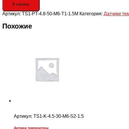
TS1-
В корзину
PT-
Артикул:
TS1-PT-4.8-50-M6-T1-1.5M
Категория:
Датчики те
4.8-
50-
M6-
Похожие
T1-
1.5M
Термосопротивление
Pt100,
защитная
трубка
диаметром
4,8
мм
и
длиной
50
мм,
с
вращающейся
гайкой
М8х10,
Артикул:
TS1-K-4.5-30-M6-S2-1.5
кабель
1,5
м
Датчики температуры