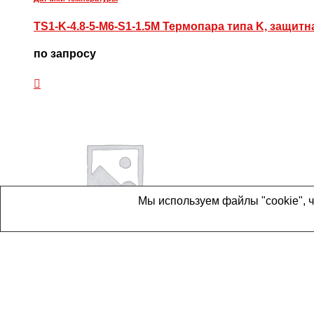
TS1-K-4.8-5-M6-S1-1.5M Термопара типа K, защитн
по запросу
Мы используем файлы "cookie", 
Артикул:
TS1-K-4.8-100-M8-S2-1.5M