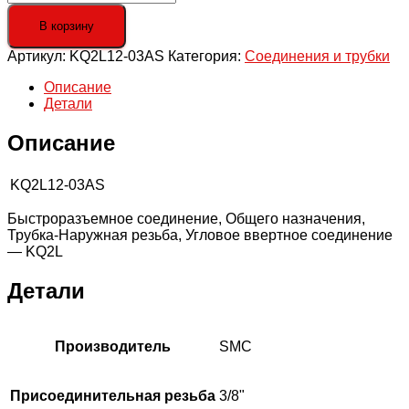
товара
Угловое
В корзину
быстроразъемное
Артикул:
KQ2L12-03AS
Категория:
Соединения и трубки
соединение
Описание
Детали
Описание
KQ2L12-03AS
Быстроразъемное соединение, Общего назначения,
Трубка-Наружная резьба, Угловое ввертное соединение
— KQ2L
Детали
Производитель
SMC
Присоединительная резьба
3/8"