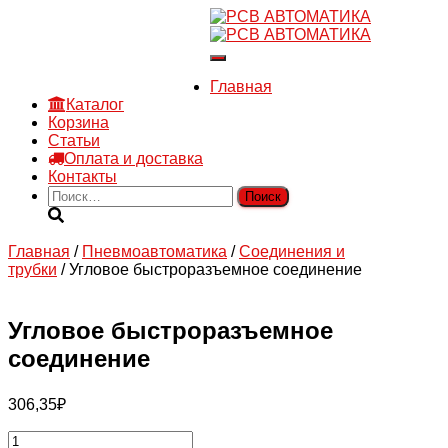
8 910 030 30 15
8 (4722) 36-00-15
Переключить
sales@rsvautomatic.ru
навигацию
Войти
Главная
Каталог
Корзина
Статьи
Оплата и доставка
Контакты
Найти:
Главная
/
Пневмоавтоматика
/
Соединения и
трубки
/ Угловое быстроразъемное соединение
Угловое быстроразъемное
соединение
306,35
₽
Количество