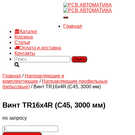
8 910 030 30 15
8 (4722) 36-00-15
Переключить
sales@rsvautomatic.ru
навигацию
Войти
Главная
Каталог
Корзина
Статьи
Оплата и доставка
Контакты
Найти:
Главная
/
Направляющие и
комплектующие
/
Направляющие профильные
(рельсовые)
/ Винт TR16x4R (C45, 3000 мм)
Винт TR16x4R (C45, 3000 мм)
по запросу
Количество
товара