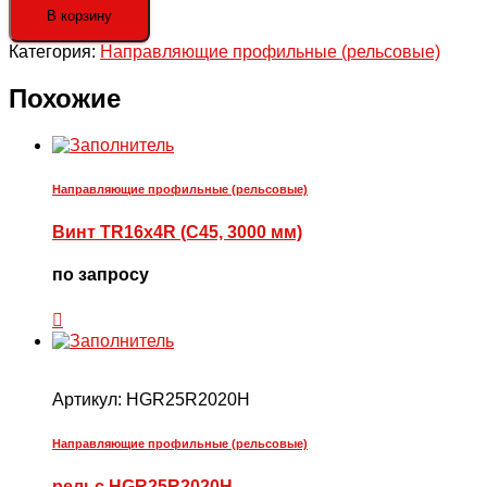
Винт
В корзину
TR16x4R
Категория:
Направляющие профильные (рельсовые)
(C45,
3000
мм)
Похожие
Направляющие профильные (рельсовые)
Винт TR16x4R (C45, 3000 мм)
по запросу
Артикул:
HGR25R2020H
Направляющие профильные (рельсовые)
рельс HGR25R2020H