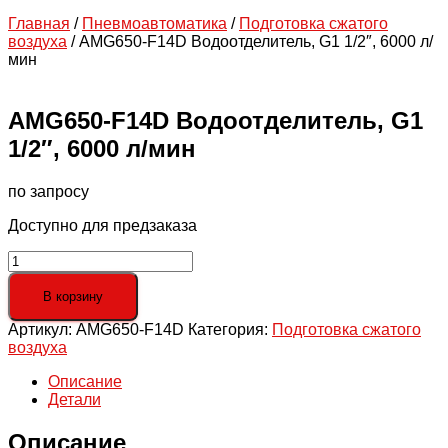
Главная
/
Пневмоавтоматика
/
Подготовка сжатого
воздуха
/ AMG650-F14D Водоотделитель, G1 1/2″, 6000 л/
мин
AMG650-F14D Водоотделитель, G1
1/2″, 6000 л/мин
по запросу
Доступно для предзаказа
Количество
товара
AMG650-
В корзину
F14D
Артикул:
AMG650-F14D
Категория:
Подготовка сжатого
Водоотделитель,
воздуха
G1
1/2",
Описание
6000
Детали
л/
мин
Описание