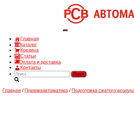
8 910 030 30 15
8 (4722) 36-00-15
sales@rsvautomatic.ru
Войти
Переключить
навигацию
Главная
Каталог
Корзина
Статьи
Оплата и доставка
Контакты
Найти:
Главная
/
Пневмоавтоматика
/
Подготовка сжатого воздух