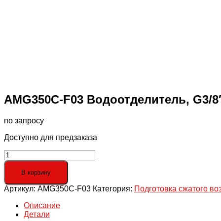
AMG350C-F03 Водоотделитель, G3/8″
по запросу
Доступно для предзаказа
Количество
товара
AMG350C-
В корзину
F03
Артикул:
AMG350C-F03
Категория:
Подготовка сжатого во
Водоотделитель,
G3/8",
Описание
1500
Детали
л/