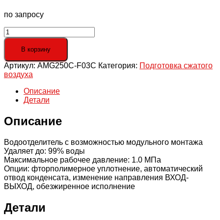
по запросу
Количество
товара
AMG250C-
В корзину
F03C
Артикул:
AMG250C-F03C
Категория:
Подготовка сжатого
Водоотделитель,
воздуха
G3/8",
750
Описание
л/
Детали
мин
Описание
Водоотделитель с возможностью модульного монтажа
Удаляет до: 99% воды
Максимальное рабочее давление: 1.0 МПа
Опции: фторполимерное уплотнение, автоматический
отвод конденсата, изменение направления ВХОД-
ВЫХОД, обезжиренное исполнение
Детали