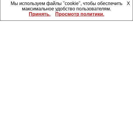
Мы используем файлы "cookie", чтобы обеспечить
X
максимальное удобство пользователям.
Принять.
Просмотр политики.
Артикул:
EZ9F34350
Автоматические выключатели
Выключатель автоматический трехполюсный
50A С 4.5кА Easy9
по запросу