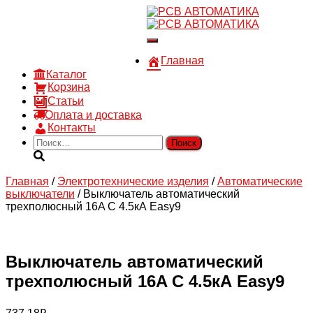
8 910 030 30 15
8 (4722) 36-00-15
Переключить
sales@rsvautomatic.ru
навигацию
Войти
Главная
Каталог
Корзина
Статьи
Оплата и доставка
Контакты
Найти:
Главная
/
Электротехнические изделия
/
Автоматические
выключатели
/ Выключатель автоматический
трехполюсный 16A C 4.5кА Easy9
Выключатель автоматический
трехполюсный 16A C 4.5кА Easy9