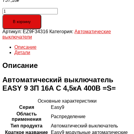
737,18
₽
Количество
товара
Выключатель
В корзину
автоматический
Артикул:
EZ9F34316
Категория:
Автоматические
трехполюсный
выключатели
16A
C
Описание
4.5кА
Детали
Easy9
Описание
Автоматический выключатель
EASY 9 3П 16А С 4,5кА 400В =S=
Основные характеристики
Серия
Easy9
Область
Распределение
применения
Тип продукта
Автоматический выключатель
Краткое название
Easy9 модульные автоматические