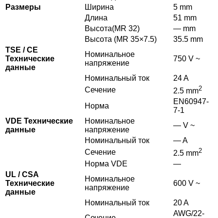
Размеры
Ширина
5 mm
Длина
51 mm
Высота(MR 32)
— mm
Высота (MR 35×7.5)
35.5 mm
TSE / CE
Номинальное
Технические
750 V ~
напряжение
данные
Номинальный ток
24 A
2
Сечение
2.5 mm
EN60947-
Норма
7-1
VDE Технические
Номинальное
— V ~
данные
напряжение
Номинальный ток
— A
2
Сечение
2.5 mm
Норма VDE
—
UL / CSA
Номинальное
Технические
600 V ~
напряжение
данные
Номинальный ток
20 A
AWG/22-
Сечение