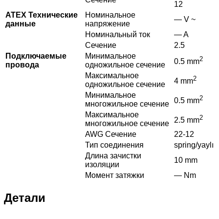
12
ATEX Технические
Номинальное
— V ~
данные
напряжение
Номинальный ток
— A
Сечение
2.5
Подключаемые
Минимальное
2
0.5 mm
провода
одножильное сечение
Максимальное
2
4 mm
одножильное сечение
Минимальное
2
0.5 mm
многожильное сечение
Максимальное
2
2.5 mm
многожильное сечение
AWG Сечение
22-12
Тип соединения
spring/yaylı
Длина зачистки
10 mm
изоляции
Момент затяжки
— Nm
Детали