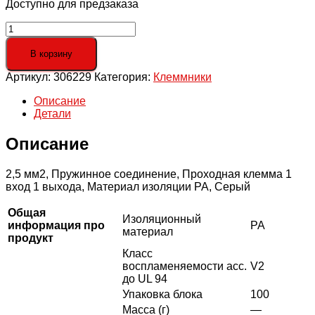
Доступно для предзаказа
Количество
товара
YBK2,5;
В корзину
Клеммник
Артикул:
306229
Категория:
Клеммники
пружинный
2,5мм.кв.
Описание
(серый)
Детали
Описание
2,5 мм2, Пружинное соединение, Проходная клемма 1
вход 1 выхода, Материал изоляции PA, Серый
Общая
Изоляционный
информация про
PA
материал
продукт
Класс
воспламеняемости acc.
V2
до UL 94
Упаковка блока
100
Масса (г)
—