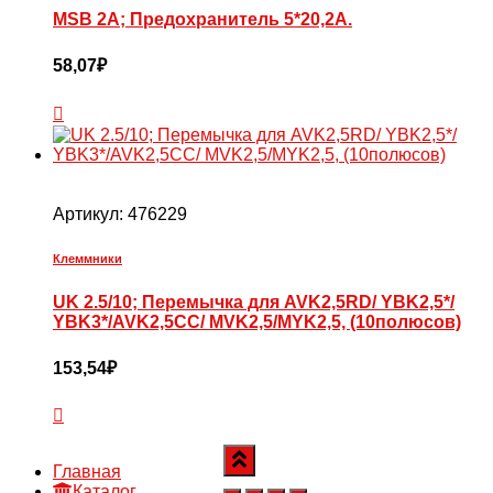
MSB 2A; Предохранитель 5*20,2А.
58,07
₽
Артикул:
476229
Клеммники
UK 2.5/10; Перемычка для AVK2,5RD/ YBK2,5*/
YBK3*/AVK2,5CC/ MVK2,5/MYK2,5, (10полюсов)
153,54
₽
Главная
Каталог