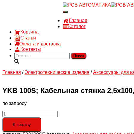
8 910 030 30 15
Переключить
8 (4722) 36-00-15
навигацию
sales@rsvautomatic.ru
Главная
Войти
Каталог
Корзина
Статьи
Оплата и доставка
Контакты
Найти:
Главная
/
Электротехнические изделия
/
Аксессуары для к
YKB 100S; Кабельная стяжка 2,5х100,
по запросу
Количество
товара
YKB
В корзину
100S;