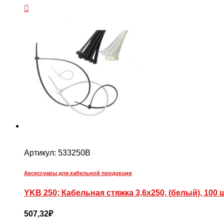
Артикул:
533250B
Аксессуары для кабельной продукции
YKB 250; Кабельная стяжка 3,6х250, (белый), 100 ш
507,32
₽