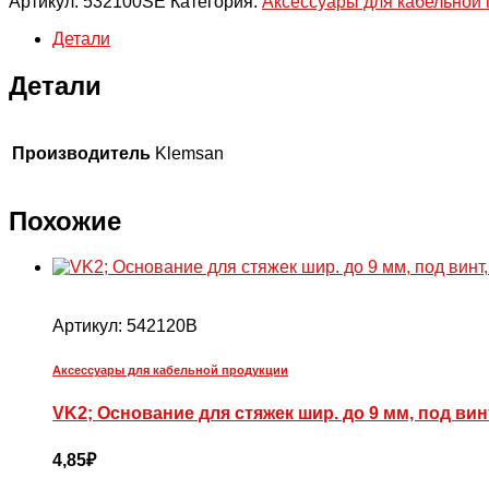
Артикул:
532100SE
Категория:
Аксессуары для кабельной
Кабельная
стяжка
Детали
2,5х100,
(черный),
Детали
100шт.
Производитель
Klemsan
Похожие
Артикул:
542120B
Аксессуары для кабельной продукции
VK2; Основание для стяжек шир. до 9 мм, под винт
4,85
₽