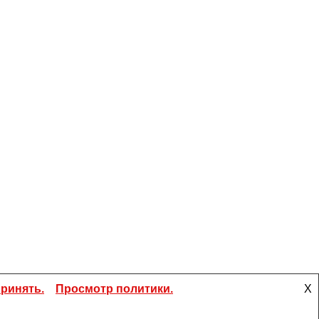
ринять.
Просмотр политики.
X