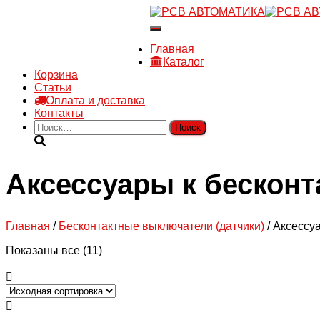
8 910 030 30 15
Переключить
8 (4722) 36-00-15
навигацию
sales@rsvautomatic.ru
Главная
Войти
Каталог
Корзина
Статьи
Оплата и доставка
Контакты
Найти:
Аксессуары к бескон
Главная
/
Бесконтактные выключатели (датчики)
/ Аксессу
Показаны все (11)