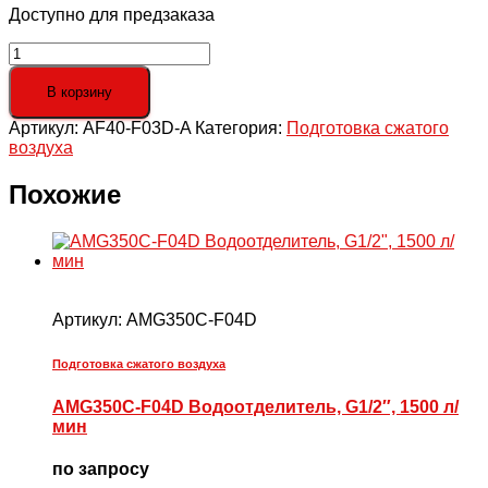
Доступно для предзаказа
Количество
товара
AF40-
В корзину
F03D-
Артикул:
AF40-F03D-A
Категория:
Подготовка сжатого
A
воздуха
Фильтр,
5
мкм,
Похожие
G3/8",
авт.
отвод
конд.
Артикул:
AMG350C-F04D
Подготовка сжатого воздуха
AMG350C-F04D Водоотделитель, G1/2″, 1500 л/
мин
по запросу