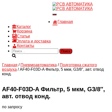
8 910 030 30 15
8 (4722) 36-00-15
Переключить
sales@rsvautomatic.ru
навигацию
Войти
Главная
Каталог
Корзина
Статьи
Оплата и доставка
Контакты
Найти:
Главная
/
Пневмоавтоматика
/
Подготовка сжатого
воздуха
/ AF40-F03D-A Фильтр, 5 мкм, G3/8″, авт. отвод
конд.
AF40-F03D-A Фильтр, 5 мкм, G3/8″,
авт. отвод конд.
по запросу