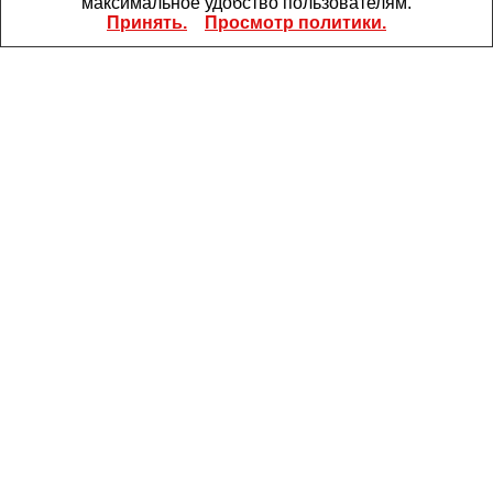
максимальное удобство пользователям.
Принять.
Просмотр политики.
Артикул:
ACS3-CAEN1005
Сервоприводы
ACS3-CAEN1005, серия ASD-B3, кабель
энкодера 5 м (0.1- 0.75 кВт)
по запросу