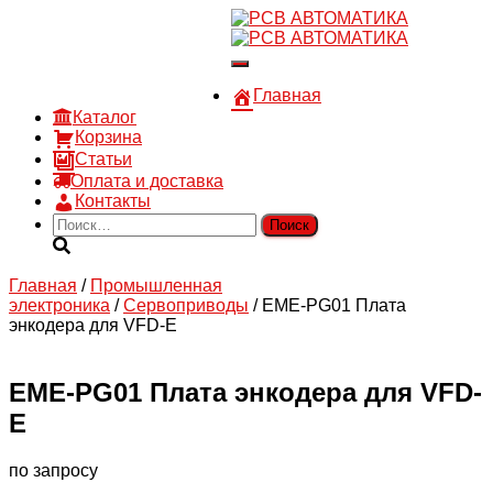
8 910 030 30 15
8 (4722) 36-00-15
Переключить
sales@rsvautomatic.ru
навигацию
Войти
Главная
Каталог
Корзина
Статьи
Оплата и доставка
Контакты
Найти:
Главная
/
Промышленная
электроника
/
Сервоприводы
/ EME-PG01 Плата
энкодера для VFD-E
EME-PG01 Плата энкодера для VFD-
E
по запросу