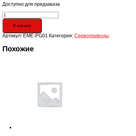
Доступно для предзаказа
Количество
товара
EME-
В корзину
PG01
Артикул:
EME-PG01
Категория:
Сервоприводы
Плата
энкодера
для
Похожие
VFD-
E