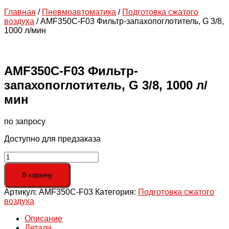
Главная
/
Пневмоавтоматика
/
Подготовка сжатого
воздуха
/ AMF350C-F03 Фильтр-запахопоглотитель, G 3/8,
1000 л/мин
AMF350C-F03 Фильтр-
запахопоглотитель, G 3/8, 1000 л/
мин
по запросу
Доступно для предзаказа
Количество
товара
AMF350C-
В корзину
F03
Артикул:
AMF350C-F03
Категория:
Подготовка сжатого
Фильтр-
воздуха
запахопоглотитель,
G
Описание
3/8,
Детали