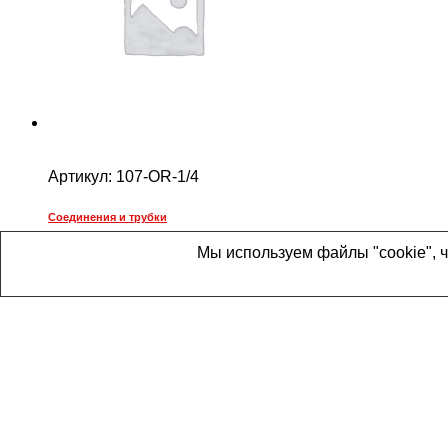
Артикул:
107-OR-1/4
Соединения и трубки
Мы используем файлы "cookie", 
Заглушка резьбовая НР G1/4″, вн. шестигр., никел
по запросу
Главная
Каталог
Корзина
Статьи