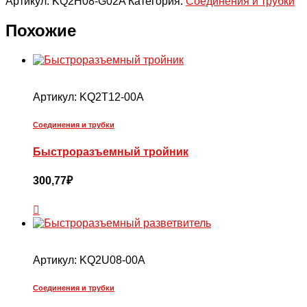
Артикул:
KQ2H08-G02A
Категория:
Соединения и трубки
Прямое
быстроразъемное
соединение,
Похожие
резьба
G
Артикул:
KQ2T12-00A
Соединения и трубки
Быстроразъемный тройник
300,77
₽
Артикул:
KQ2U08-00A
Соединения и трубки