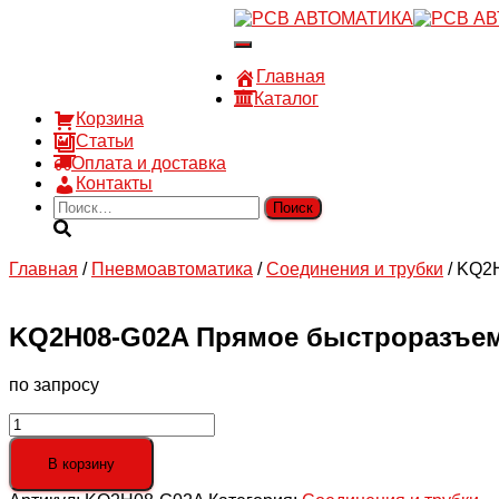
8 910 030 30 15
Переключить
8 (4722) 36-00-15
навигацию
sales@rsvautomatic.ru
Главная
Войти
Каталог
Корзина
Статьи
Оплата и доставка
Контакты
Найти:
Главная
/
Пневмоавтоматика
/
Соединения и трубки
/ KQ2
KQ2H08-G02A Прямое быстроразъем
по запросу
Количество
товара
KQ2H08-
В корзину
G02A