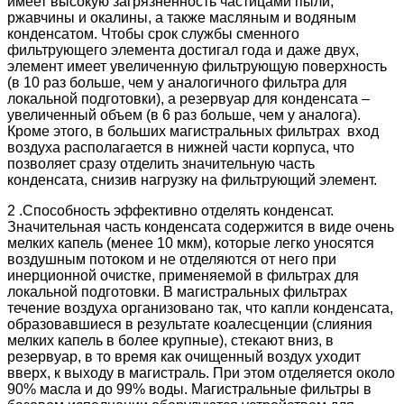
имеет высокую загрязненность частицами пыли,
ржавчины и окалины, а также масляным и водяным
конденсатом. Чтобы срок службы сменного
фильтрующего элемента достигал года и даже двух,
элемент имеет увеличенную фильтрующую поверхность
(в 10 раз больше, чем у аналогичного фильтра для
локальной подготовки), а резервуар для конденсата –
увеличенный объем (в 6 раз больше, чем у аналога).
Кроме этого, в больших магистральных фильтрах вход
воздуха располагается в нижней части корпуса, что
позволяет сразу отделить значительную часть
конденсата, снизив нагрузку на фильтрующий элемент.
2 .Способность эффективно отделять конденсат.
Значительная часть конденсата содержится в виде очень
мелких капель (менее 10 мкм), которые легко уносятся
воздушным потоком и не отделяются от него при
инерционной очистке, применяемой в фильтрах для
локальной подготовки. В магистральных фильтрах
течение воздуха организовано так, что капли конденсата,
образовавшиеся в результате коалесценции (слияния
мелких капель в более крупные), стекают вниз, в
резервуар, в то время как очищенный воздух уходит
вверх, к выходу в магистраль. При этом отделяется около
90% масла и до 99% воды. Магистральные фильтры в